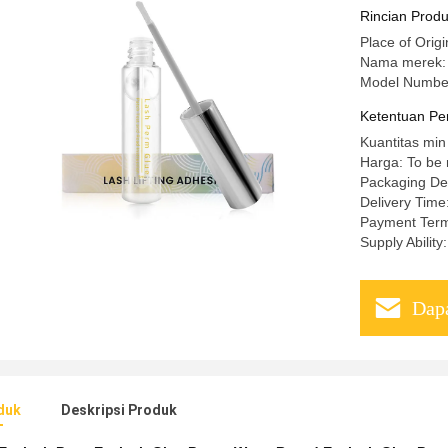
Rincian Prod
Place of Origi
Nama merek
Model Numbe
Ketentuan Pe
Kuantitas min
Harga: To be 
Packaging Det
Delivery Time
Payment Term
Supply Abilit
Dapa
duk
Deskripsi Produk