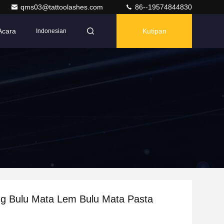
qms03@tattoolashes.com
86--19574844830
Acara
Kutipan
Indonesian
ng Bulu Mata Lem Bulu Mata Pasta