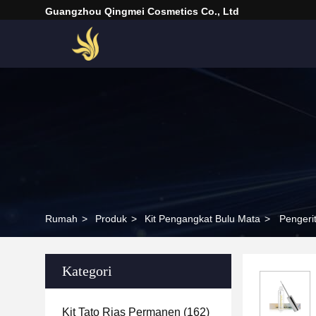
Guangzhou Qingmei Cosmetics Co., Ltd
Rumah
>
Produk
>
Kit Pengangkat Bulu Mata
>
Pengeri
Kategori
Kit Tato Rias Permanen
(162)