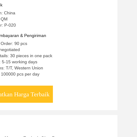
uk
n: China
: QM
r: P-020
mbayaran & Pengiriman
 Order: 90 pcs
negotiated
ails: 30 pieces in one pack
: 5-15 working days
s: T/T, Western Union
y: 100000 pcs per day
tkan Harga Terbaik