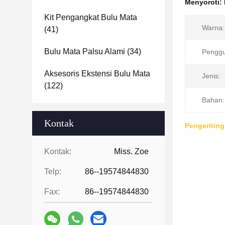
Menyoroti:
Kit Pengangkat Bulu Mata
Warna:
(41)
Bulu Mata Palsu Alami
(34)
Pengg
Aksesoris Ekstensi Bulu Mata
Jenis:
(122)
Bahan:
Kontak
Pengeritin
Kontak:
Miss. Zoe
Telp:
86--19574844830
Fax:
86--19574844830