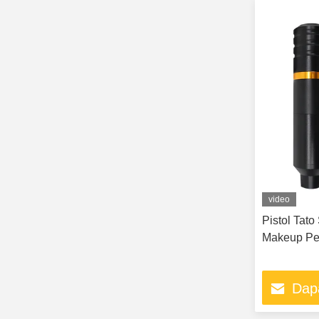
video
Pistol Tat
Makeup Pe
Dap