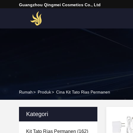
Guangzhou Qingmei Cosmetics Co., Ltd
Rumah
>
Produk
>
Cina Kit Tato Rias Permanen
Kategori
Kit Tato Rias Permanen
(162)