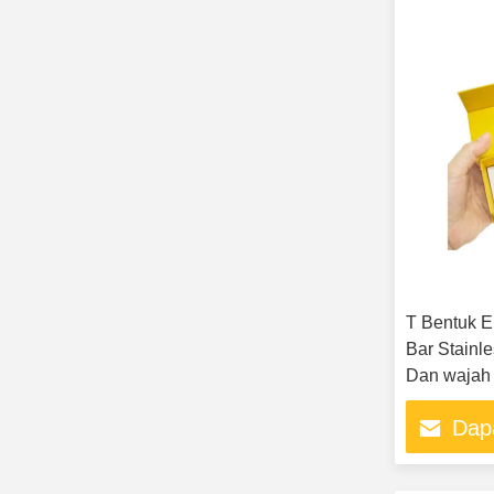
T Bentuk E
Bar Stainl
Dan wajah 
Dap