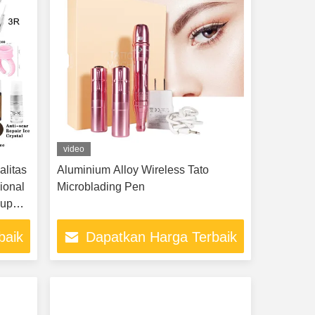
video
alitas
Aluminium Alloy Wireless Tato
sional
Microblading Pen
-up
uh
baik
Dapatkan Harga Terbaik