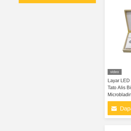
video
Layar LED
Tato Alis B
Microbladi
Dap