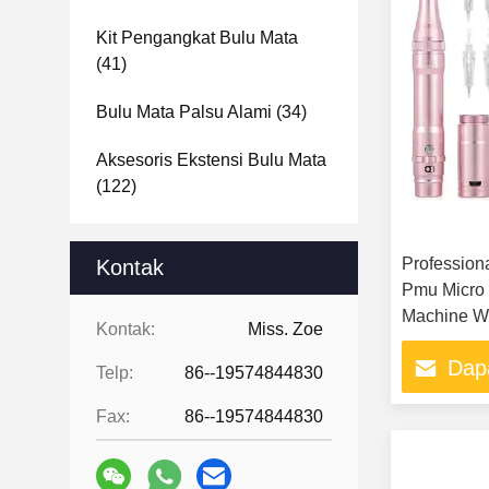
Kit Pengangkat Bulu Mata
(41)
Bulu Mata Palsu Alami
(34)
Aksesoris Ekstensi Bulu Mata
(122)
Profession
Kontak
Pmu Micro 
Machine Wi
Kontak:
Miss. Zoe
Permanent
Dap
Telp:
86--19574844830
Fax:
86--19574844830