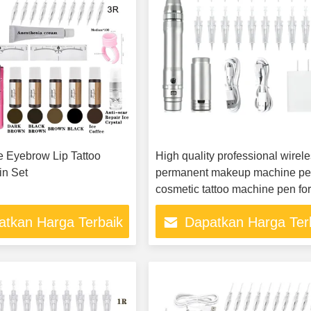
e Eyebrow Lip Tattoo
High quality professional wirel
in Set
permanent makeup machine p
cosmetic tattoo machine pen fo
eyebrow Lip makeup
atkan Harga Terbaik
Dapatkan Harga Ter