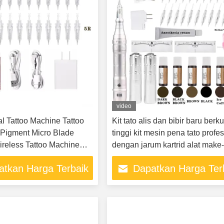
video
al Tattoo Machine Tattoo
Kit tato alis dan bibir baru berku
Pigment Micro Blade
tinggi kit mesin pena tato profe
reless Tattoo Machine
dengan jarum kartrid alat make
 Makeup
permanen cocok untuk seni tub
atkan Harga Terbaik
Dapatkan Harga Ter