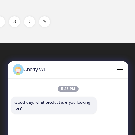
7
8
Cherry Wu
5:35 PM
Good day, what product are you looking 
Tautan langsung
for?
Profil Perusahaan
Tur Pabrik