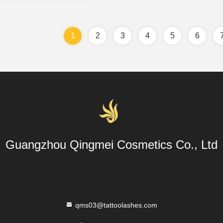
1
2
3
4
5
6
Guangzhou Qingmei Cosmetics Co., Ltd
qms03@tattoolashes.com