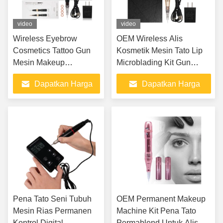
video
video
Wireless Eyebrow
OEM Wireless Alis
Cosmetics Tattoo Gun
Kosmetik Mesin Tato Lip
Mesin Makeup
Microblading Kit Gun
Permanen Lip
Makeup Permanen
Dapatkan Harga
Dapatkan Harga
Microblading Kit
Terbaik
Terbaik
Pena Tato Seni Tubuh
OEM Permanent Makeup
Mesin Rias Permanen
Machine Kit Pena Tato
Kontrol Digital
Permablend Untuk Alis