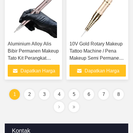
Aluminium Alloy Alis
10V Gold Rotary Makeup
Bibir Permanen Makeup
Tattoo Machine / Pena
Tato Kit Perangkat
Makeup Semi Permanen
Dermografo
Untuk Alis Dan Bibir
Dapatkan Harga
Dapatkan Harga
Terbaik
Terbaik
1
2
3
4
5
6
7
8
Kontak