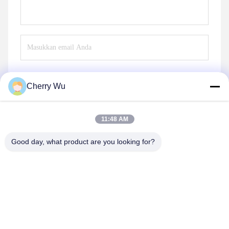
Cherry Wu
Mengirim
11:48 AM
Good day, what product are you looking for?
Guangzhou Qingmei Cosmetics Co., Ltd
qms03@tattoolashes.com
86--19574844830