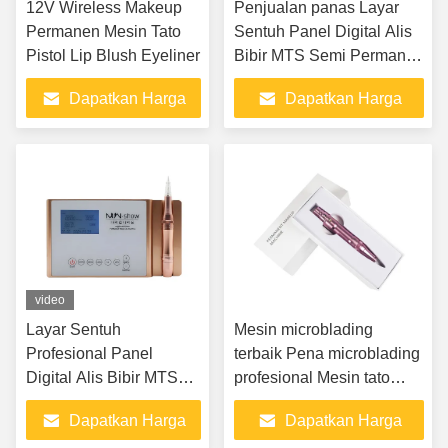
12V Wireless Makeup
Penjualan panas Layar
Permanen Mesin Tato
Sentuh Panel Digital Alis
Pistol Lip Blush Eyeliner
Bibir MTS Semi Permanen
Makeup Tato Mesin
Dapatkan Harga
Dapatkan Harga
Factroy Price
Terbaik
Terbaik
video
Layar Sentuh
Mesin microblading
Profesional Panel
terbaik Pena microblading
Digital Alis Bibir MTS
profesional Mesin tato
Semi Permanen
nirkabel terbaik Mesin tato
Dapatkan Harga
Dapatkan Harga
Makeup Tato Mesin
terbaik