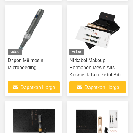
Terbaik
Terbaik
video
video
Dr.pen M8 mesin
Nirkabel Makeup
Microneeding
Permanen Mesin Alis
Kosmetik Tato Pistol Bibir
Microblading Kit
Dapatkan Harga
Dapatkan Harga
Terbaik
Terbaik