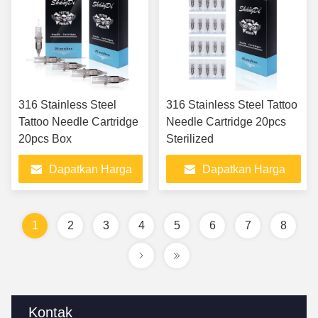
316 Stainless Steel
316 Stainless Steel Tattoo
Tattoo Needle Cartridge
Needle Cartridge 20pcs
20pcs Box
Sterilized
Dapatkan Harga
Dapatkan Harga
Terbaik
Terbaik
1
2
3
4
5
6
7
8
Kontak