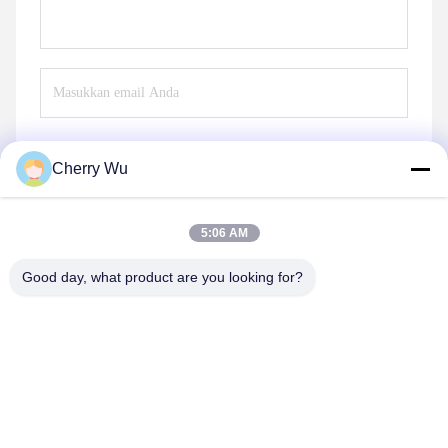
Cherry Wu
Mengirim
5:06 AM
Good day, what product are you looking for?
Guangzhou Qingmei Cosmetics Co., Ltd
qms03@tattoolashes.com
86--19574844830