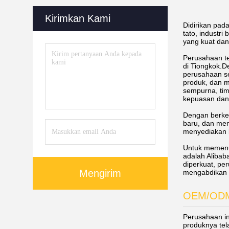
Kirimkan Kami
Didirikan pad
tato, industri
yang kuat dan 
Perusahaan te
di Tiongkok.D
perusahaan s
produk, dan 
sempurna, tim
kepuasan dan
Dengan berke
baru, dan men
menyediakan l
Untuk memenuh
adalah Alibab
diperkuat, pe
Mengirim
mengabdikan d
OEM/OD
Perusahaan in
produknya tel