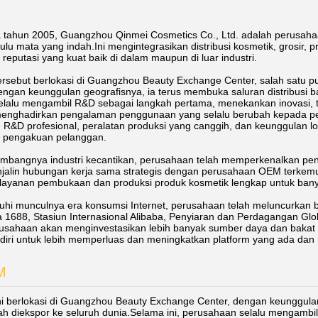
a tahun 2005, Guangzhou Qinmei Cosmetics Co., Ltd. adalah perusah
 bulu mata yang indah.Ini mengintegrasikan distribusi kosmetik, grosir
reputasi yang kuat baik di dalam maupun di luar industri.
rsebut berlokasi di Guangzhou Beauty Exchange Center, salah satu pu
engan keunggulan geografisnya, ia terus membuka saluran distribusi ba
elalu mengambil R&D sebagai langkah pertama, menekankan inovasi, 
menghadirkan pengalaman penggunaan yang selalu berubah kepada p
 R&D profesional, peralatan produksi yang canggih, dan keunggulan 
 pengakuan pelanggan.
mbangnya industri kecantikan, perusahaan telah memperkenalkan pe
jalin hubungan kerja sama strategis dengan perusahaan OEM terkemuk
ayanan pembukaan dan produksi produk kosmetik lengkap untuk banyak
i munculnya era konsumsi Internet, perusahaan telah meluncurkan bi
a 1688, Stasiun Internasional Alibaba, Penyiaran dan Perdagangan Gl
rusahaan akan menginvestasikan lebih banyak sumber daya dan bakat 
iri untuk lebih memperluas dan meningkatkan platform yang ada dan
M
i berlokasi di Guangzhou Beauty Exchange Center, dengan keunggulan 
ah diekspor ke seluruh dunia.Selama ini, perusahaan selalu mengambi