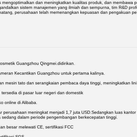
s mengoptimalkan dan meningkatkan kualitas produk, dan membawa 
ndalkan sistem manajemen yang ilmiah dan sempurna, tim R&D profes
g matang, perusahaan telah memenangkan kepuasan dan pengakuan pe
osmetik Guangzhou Qingmei.didirikan.
ameran Kecantikan Guangzhou untuk pertama kalinya.
tan mesin tato dan serangkaian pembaca daya tinggi, meningkatkan lin
ersedia di pasar luar negeri dan domestik
o online di Alibaba.
ar perusahaan meningkat menjadi 1,7 juta USD.Sedangkan luas kantor 
a sedang dalam periode pengembangan berkecepatan tinggi.
an besar melewati CE, sertifikasi FCC
ertifikasi SGS