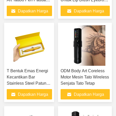
Aluminium
Eyeliner
Dapatkan Harga
Dapatkan Harga
Terbaik
Terbaik
T Bentuk Emas Energi
ODM Body Art Coreless
Kecantikan Bar
Motor Mesin Tato Wireless
Stainless Steel Patung
Senjata Tato Tetap
Tepat Dan wajah halus
Dapatkan Harga
Dapatkan Harga
Terbaik
Terbaik