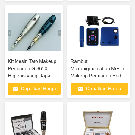
up permanen cocok
Terbaik
Terbaik
untuk seni tubuh
Kit Mesin Tato Makeup
Rambut
Permanen G-8650
Micropigmentation Mesin
Higienis yang Dapat
Makeup Permanen Body
Dilepas
Art Kosmetik Senjata Tato
Dapatkan Harga
Dapatkan Harga
Terbaik
Terbaik