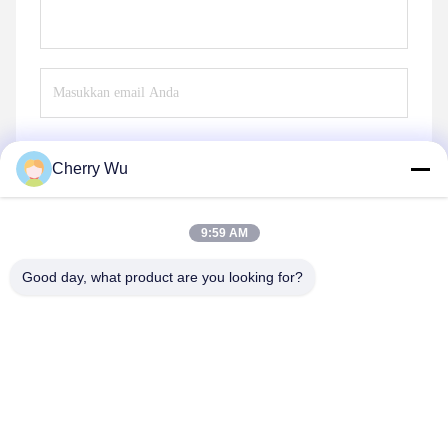
Cherry Wu
Mengirim
9:59 AM
Good day, what product are you looking for?
Guangzhou Qingmei Cosmetics Co., Ltd
qms03@tattoolashes.com
86--19574844830