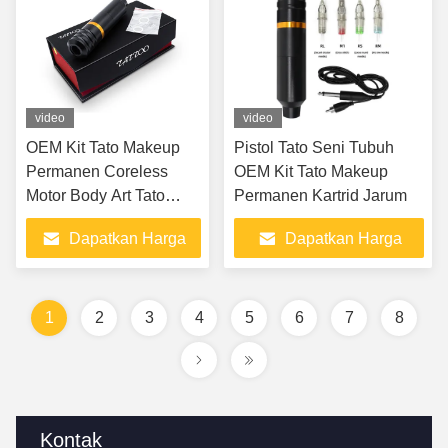
video
video
OEM Kit Tato Makeup
Pistol Tato Seni Tubuh
Permanen Coreless
OEM Kit Tato Makeup
Motor Body Art Tato
Permanen Kartrid Jarum
Pistol Jarum Kartrid
Dapatkan Harga
Dapatkan Harga
Terbaik
Terbaik
1
2
3
4
5
6
7
8
Kontak