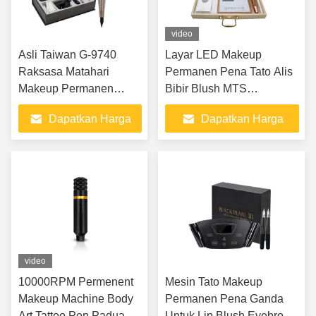
video
Asli Taiwan G-9740
Layar LED Makeup
Raksasa Matahari
Permanen Pena Tato Alis
Makeup Permanen
Bibir Blush MTS
Mesin Tato Kit 4.5V-0.3A
Microblading
Dapatkan Harga
Dapatkan Harga
1.35W
Terbaik
Terbaik
video
10000RPM Permenent
Mesin Tato Makeup
Makeup Machine Body
Permanen Pena Ganda
Art Tattoo Pen Paduan
Untuk Lip Blush Eyebrow