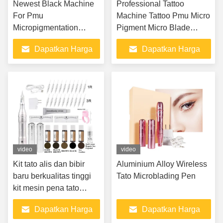
Newest Black Machine
Professional Tattoo
For Pmu
Machine Tattoo Pmu Micro
Micropigmentation
Pigment Micro Blade
Microblade Machine
Machine Wireless Tattoo
Dapatkan Harga
Dapatkan Harga
Wireless Tattoo Machine
Machine Permanent
Permanent Makeup
Makeup
Terbaik
Terbaik
video
video
Kit tato alis dan bibir
Aluminium Alloy Wireless
baru berkualitas tinggi
Tato Microblading Pen
kit mesin pena tato
profesional dengan
Dapatkan Harga
Dapatkan Harga
jarum kartrid alat make-