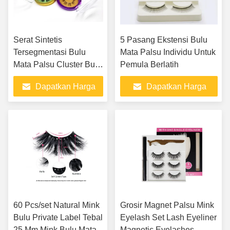
Serat Sintetis
5 Pasang Ekstensi Bulu
Tersegmentasi Bulu
Mata Palsu Individu Untuk
Mata Palsu Cluster Bulu
Pemula Berlatih
Mata DIY
Dapatkan Harga
Dapatkan Harga
Terbaik
Terbaik
60 Pcs/set Natural Mink
Grosir Magnet Palsu Mink
Bulu Private Label Tebal
Eyelash Set Lash Eyeliner
25 Mm Mink Bulu Mata
Magnetic Eyelashes