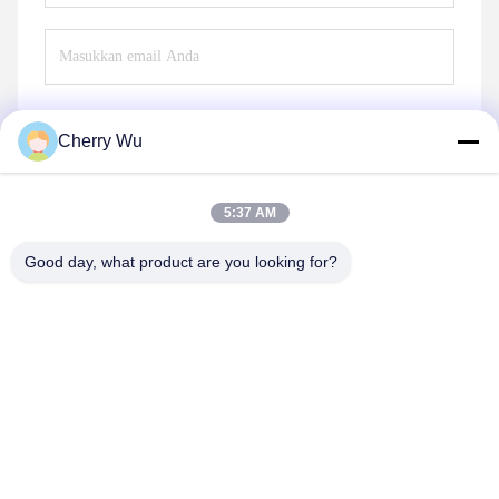
Cherry Wu
Mengirim
5:37 AM
Good day, what product are you looking for?
Guangzhou Qingmei Cosmetics Co., Ltd
qms03@tattoolashes.com
86--19574844830
10-2728, (no. 50, Juyuan St., Shijing, Baiyun Dist.),
Taman Teknologi Tinggi Xinkai, Baiyun, Guangzhou, CN