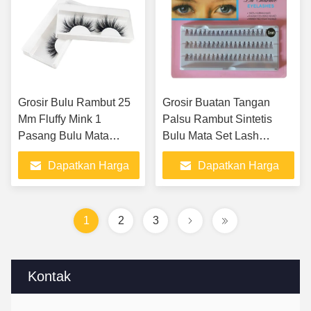
Grosir Bulu Rambut 25
Grosir Buatan Tangan
Mm Fluffy Mink 1
Palsu Rambut Sintetis
Pasang Bulu Mata
Bulu Mata Set Lash
Makeup Volume 3D
Eyeliner Magnetik Bulu
Dapatkan Harga
Dapatkan Harga
Bulu Mata Palsu
Mata 60 Pcs 8-12 Mm Curl
Ekstensi Bulu Mata
OEM
Terbaik
Terbaik
1
2
3
Kontak