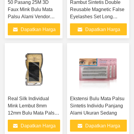
50 Pasang 25M 3D
Rambut Sintetis Double
Faux Mink Bulu Mata
Reusable Magnetic False
Palsu Alami Vendor
Eyelashes Set Long
Bulu Mata Mink
Lasting
Dapatkan Harga
Dapatkan Harga
Terbaik
Terbaik
Real Silk Individual
Ekstensi Bulu Mata Palsu
Mink Lembut 8mm
Sintetis Individu Panjang
12mm Bulu Mata Palsu
Alami Ukuran Sedang
Alami
Dapatkan Harga
Dapatkan Harga