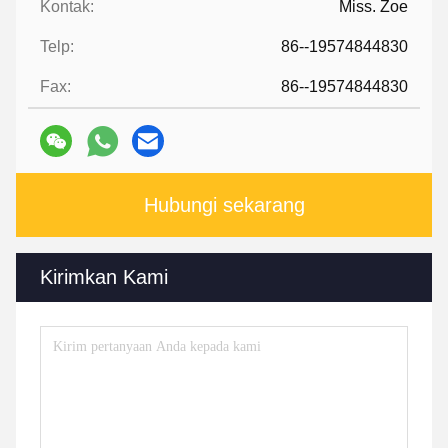
Kontak:
Miss. Zoe
Telp:
86--19574844830
Fax:
86--19574844830
Hubungi sekarang
Kirimkan Kami