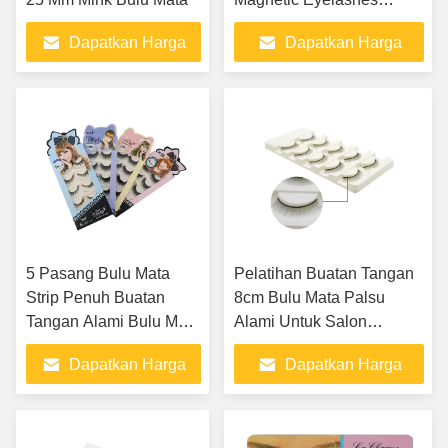
Dengan Pinset OEM /
Dapatkan Harga
Dapatkan Harga
ODM Diterima
Terbaik
Terbaik
5 Pasang Bulu Mata
Pelatihan Buatan Tangan
Strip Penuh Buatan
8cm Bulu Mata Palsu
Tangan Alami Bulu Mata
Alami Untuk Salon
Palsu Penuh Untuk
Kecantikan
Dapatkan Harga
Dapatkan Harga
Ekstensi Bulu Mata
Terbaik
Terbaik