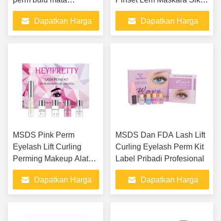
profesional untuk lash
Tape Kemasan Bentuk
Dapatkan Harga
Dapatkan Harga
lift
Pembersih Patch Grosir
Terbaik
Terbaik
MSDS Pink Perm
MSDS Dan FDA Lash Lift
Eyelash Lift Curling
Curling Eyelash Perm Kit
Perming Makeup Alat
Label Pribadi Profesional
Curling Perm Eyelash
Dapatkan Harga
Dapatkan Harga
Lift Kit Untuk Salon
Terbaik
Terbaik