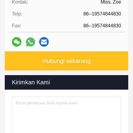
Kontak:
Miss. Zoe
Telp:
86--19574844830
Fax:
86--19574844830
Hubungi sekarang
Kirimkan Kami