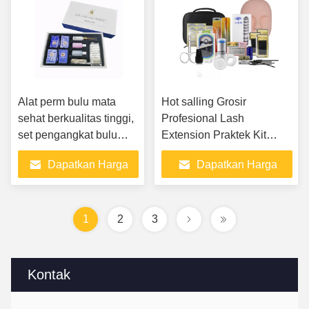
Alat perm bulu mata
Hot salling Grosir
sehat berkualitas tinggi,
Profesional Lash
set pengangkat bulu
Extension Praktek Kit
mata, aksesori ekstensi
Lashes Kotak Pelatihan
Dapatkan Harga
Dapatkan Harga
bulu mata
Ekstensi Bulu Mata Alat
Aksesoris
Terbaik
Terbaik
1
2
3
Kontak