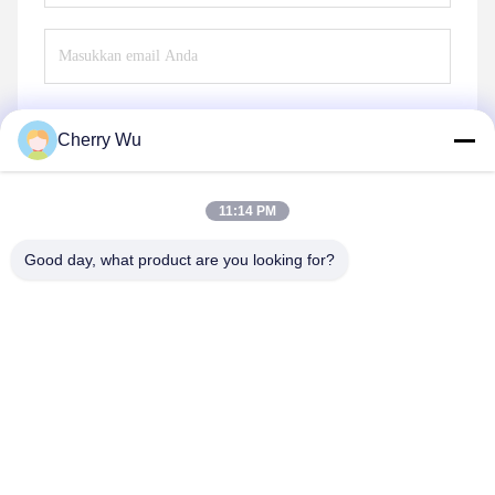
Cherry Wu
Mengirim
11:14 PM
Good day, what product are you looking for?
Guangzhou Qingmei Cosmetics Co., Ltd
qms03@tattoolashes.com
86--19574844830
10-2728, (no. 50, Juyuan St., Shijing, Baiyun Dist.),
Taman Teknologi Tinggi Xinkai, Baiyun, Guangzhou, CN