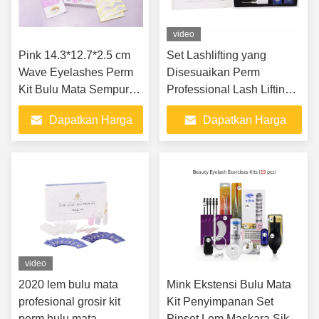
video
Pink 14.3*12.7*2.5 cm
Set Lashlifting yang
Wave Eyelashes Perm
Disesuaikan Perm
Kit Bulu Mata Sempurna
Professional Lash Lifting
Untuk mengangkat dan
Kit, Lash Kit
Dapatkan Harga
Dapatkan Harga
mengeriting Bulu Mata
Terbaik
Terbaik
video
2020 lem bulu mata
Mink Ekstensi Bulu Mata
profesional grosir kit
Kit Penyimpanan Set
perm bulu mata
Pinset Lem Maskara Sikat