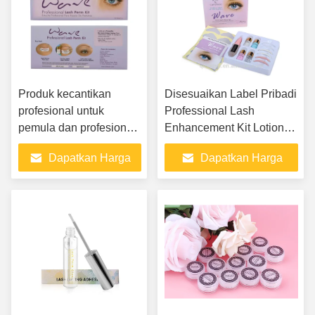
Produk kecantikan
Disesuaikan Label Pribadi
profesional untuk
Professional Lash
pemula dan profesional
Enhancement Kit Lotion
Cysteamine Eyelash Lift
Vegan Lash Enhancement
Dapatkan Harga
Dapatkan Harga
Brow Lift Eyelash Lift Kit
Kit Lash Perm Kit Dengan
Alat Baru
Terbaik
Terbaik