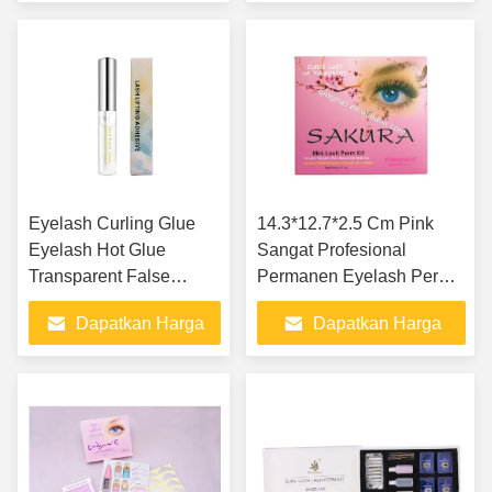
Terbaik
Terbaik
Eyelash Curling Glue
14.3*12.7*2.5 Cm Pink
Eyelash Hot Glue
Sangat Profesional
Transparent False
Permanen Eyelash Perm
Eyelash Glue 5ml
Curl Kit Dengan 4 Solusi
Dapatkan Harga
Dapatkan Harga
Perming
Terbaik
Terbaik