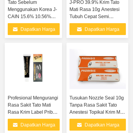
Tato Sebelum
J-PRO 39.9% Krim Tato
Menggunakan Korea J-
Mati Rasa 10g Anestesi
CAIN 15.6% 10.56%
Tubuh Cepat Semi
25.8% Krim Anestesi
Permanen Krim Mati Rasa
Dapatkan Harga
Dapatkan Harga
Wajah 500 g/pcs
Kulit
Terbaik
Terbaik
Profesional Mengurangi
Tusukan Nozzle Seal 10g
Rasa Sakit Tato Mati
Tanpa Rasa Sakit Tato
Rasa Krim Label Pribadi
Anestesi Topikal Krim Mati
Garansi 3 Tahun
Rasa Tanpa Rasa Sakit
Dapatkan Harga
Dapatkan Harga