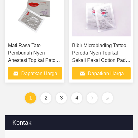
Mati Rasa Tato
Bibir Microblading Tattoo
Pembunuh Nyeri
Pereda Nyeri Topikal
Anestesi Topikal Patch
Sekali Pakai Cotton Pad
Bibir 12g/pc
Konsistensi
Dapatkan Harga
Dapatkan Harga
Terbaik
Terbaik
1
2
3
4
Kontak