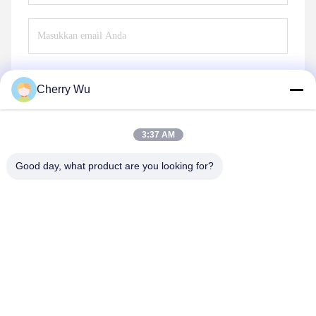
Cherry Wu
Mengirim
3:37 AM
Good day, what product are you looking for?
Guangzhou Qingmei Cosmetics Co., Ltd
qms03@tattoolashes.com
86--19574844830
10-2728, (no. 50, Juyuan St., Shijing, Baiyun Dist.),
Taman Teknologi Tinggi Xinkai, Baiyun, Guangzhou, CN