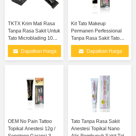
TKTX Krim Mati Rasa
Kit Tato Makeup
Tanpa Rasa Sakit Untuk
Permanen Perfessional
Tato Microblading 10G /
Tanpa Rasa Sakit Tato
Potongan
Tanpa Rasa Sakit
Dapatkan Harga
Dapatkan Harga
Anestesi Mati Rasa Cream
OEM
Terbaik
Terbaik
OEM No Pain Tattoo
Tato Tanpa Rasa Sakit
Topikal Anestesi 12g /
Anestesi Topikal Nano
Sepotong Garansi 3
Alis Pembunuh Sakit Tato