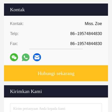
Kontak
Kontak:
Miss. Zoe
Telp:
86--19574844830
Fax:
86--19574844830
Hubungi sekarang
Kirimkan Kami