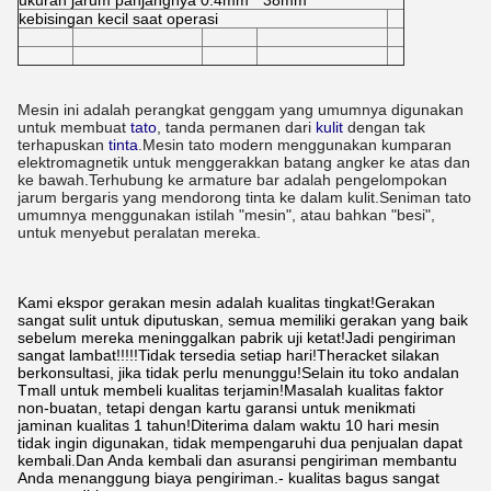
ukuran jarum panjangnya 0.4mm * 38mm
kebisingan kecil saat operasi
Mesin ini adalah perangkat genggam yang umumnya digunakan
untuk membuat
tato
, tanda permanen dari
kulit
dengan tak
terhapuskan
tinta
.Mesin tato modern menggunakan kumparan
elektromagnetik untuk menggerakkan batang angker ke atas dan
ke bawah.Terhubung ke armature bar adalah pengelompokan
jarum bergaris yang mendorong tinta ke dalam kulit.Seniman tato
umumnya menggunakan istilah "mesin", atau bahkan "besi",
untuk menyebut peralatan mereka.
Kami ekspor gerakan mesin adalah kualitas tingkat!Gerakan
sangat sulit untuk diputuskan, semua memiliki gerakan yang baik
sebelum mereka meninggalkan pabrik uji ketat!Jadi pengiriman
sangat lambat!!!!!Tidak tersedia setiap hari!Theracket silakan
berkonsultasi, jika tidak perlu menunggu!Selain itu toko andalan
Tmall untuk membeli kualitas terjamin!Masalah kualitas faktor
non-buatan, tetapi dengan kartu garansi untuk menikmati
jaminan kualitas 1 tahun!Diterima dalam waktu 10 hari mesin
tidak ingin digunakan, tidak mempengaruhi dua penjualan dapat
kembali.Dan Anda kembali dan asuransi pengiriman membantu
Anda menanggung biaya pengiriman.- kualitas bagus sangat