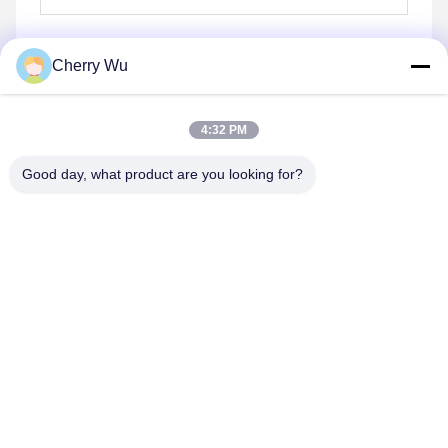
Cherry Wu
Mengirim
4:32 PM
Good day, what product are you looking for?
Guangzhou Qingmei Cosmetics Co., Ltd
qms03@tattoolashes.com
86--19574844830
10-2728, (no. 50, Juyuan St., Shijing, Baiyun Dist.),
Taman Teknologi Tinggi Xinkai, Baiyun, Guangzhou, CN